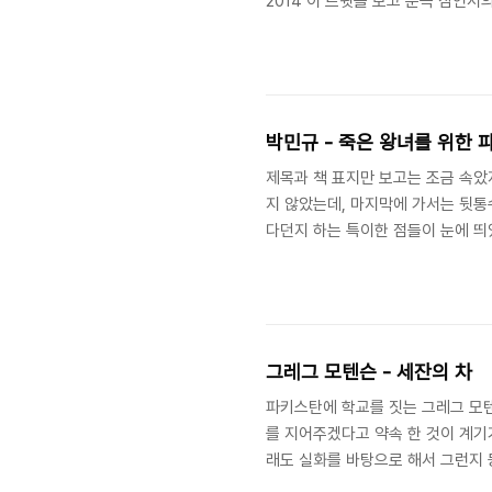
2014 이 트윗을 보고 문득 잠언서
(개역한글)
박민규 - 죽은 왕녀를 위한 
제목과 책 표지만 보고는 조금 속았
지 않았는데, 마지막에 가서는 뒷통
다던지 하는 특이한 점들이 눈에 띄
강해질수록 유리의 곡선도 전구의 형
부신 거야. 그게 사랑이지.평범한 
그레그 모텐슨 - 세잔의 차
파키스탄에 학교를 짓는 그레그 모
를 지어주겠다고 약속 한 것이 계기
래도 실화를 바탕으로 해서 그런지 
있었지만, 내용 자체는 나쁘지 않았