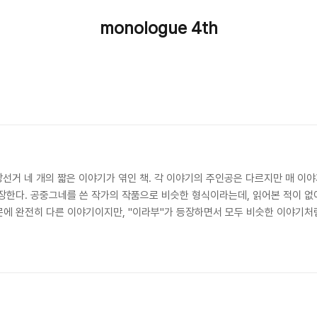
monologue 4th
장선거 네 개의 짧은 이야기가 엮인 책. 각 이야기의 주인공은 다르지만 매 이
장한다. 공중그네를 쓴 작가의 작품으로 비슷한 형식이라는데, 읽어본 적이 없어
에 완전히 다른 이야기이지만, "이라부"가 등장하면서 모두 비슷한 이야기처럼
 같다. 면장 선거저자오쿠다 히데오 지음출판사은행나무 | 2008-05-0
데오 장편소설...글쓴이 평점