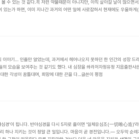
볼 수 있는 것 같다.꼭 저런 약물때문이 아니지만, 아직 살아갈 날이 많으면서
 있는가 하면, 이미 지나간 과거의 어떤 일에 사로잡혀서 현재에도 우울하게(
그것을 끊지 못하는 것이 "멤"이라는 약과 비슷해 보인다.나는 벌써 더 나은 것
뿐인 것 같다. 소설은 원래 제목인 "Confessions of a Memory Eat..
이야기... 인줄만 알았는데, 과거에서 헤어나오지 못하던 한 인간의 성장 드라
들의 모습을 보여주는 것 같기도 했다. 내 심장을 쏴라저자정유정 지음출판사은행나
한 각성이 꿈틀대며, 희망에 대한 끈을 다...글쓴이 평점
야심경'이 됩니다. 반야심경을 다시 5자로 줄이면 '일체유심조(一切唯心造)'라
리 하나 지키는 것이 정말 큰 일입니다. 마음이 곧 경전입니다.— 오두막 순례자 (@