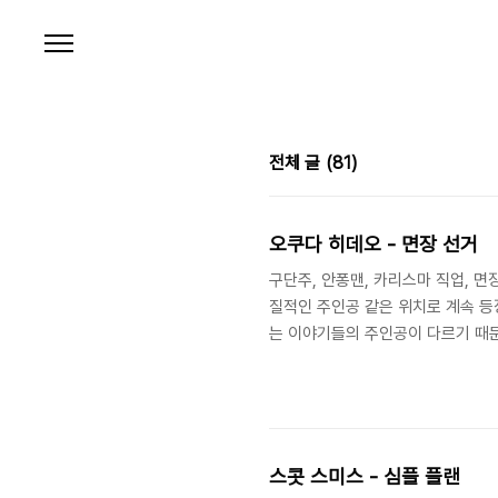
본문 바로가기
전체 글
(81)
오쿠다 히데오 - 면장 선거
구단주, 안퐁맨, 카리스마 직업, 면
질적인 주인공 같은 위치로 계속 등
는 이야기들의 주인공이 다르기 때문
많았다면 지겨워서 읽다가 말았을 것
나 지거나 둘 중 하나야! 오쿠다 히
스콧 스미스 - 심플 플랜