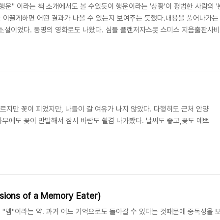
운" 이라는 책 소개에서도 볼 수있듯이 행운이라는 '상황'이 평범한 사람의 '
나를 이끌게하면 어떤 결과가 나올 수 있는지 보여주는 듯했다.내용을 풀어나가
소설이었다. 동명의 영화로도 나왔다. 심플 플랜저자스콧 스미스 지음출판사비채 
려운 행운… 그 끝에는 상상조차 할 ...글쓴이 평점
이르지만 꽃이 피었지만, 나들이 갈 여유가 나지 않았다. 다행히도 근처 안양
무에도 꽃이 만발해서 잠시 바람도 쐴겸 나가봤다. 날씨도 좋고,꽃도 예쁘
ons of a Memory Eater)
"멤"이라는 약. 과거 어느 기억으로도 돌아갈 수 있다는 것때문에 중독성을 