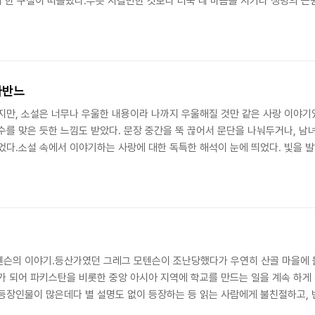
의 한 구절이 떠올랐다.무릇 지킬만한 것보다 더욱 네 마음을 지키라 생명의 근원
파반느
지만, 소설은 너무나 우울한 내용이라 나까지 우울해질 것만 같은 사랑 이야기
수를 맞은 듯한 느낌도 받았다. 문장 중간을 뚝 끊어서 문단을 나눠두거나, 
었다.소설 속에서 이야기하는 사랑에 대한 독특한 해석이 눈에 띄었다. 빛을 
태도 그 빛에 묻혀버리지. 전기만 들어오면 누구라도 빛을 발하지, 그건 빛을
인간들의 무수한 사랑이 여름날의 반딧불처럼 모이고 모여든 거야. 그래서 결국엔
텐슨의 이야기.등산가였던 그레그 모텐슨이 조난당했다가 우연히 산골 마을에 
가 되어 파키스탄을 비롯한 중앙 아시아 지역에 학교를 만드는 일을 계속 하게
등장인물이 많은데다 별 설명도 없이 등장하는 등 읽는 사람에게 불친절하고,
다. 특히, 학교가 테러를 막을 수도 있다는 것이 놀라웠다. 이슬람권에서 테러