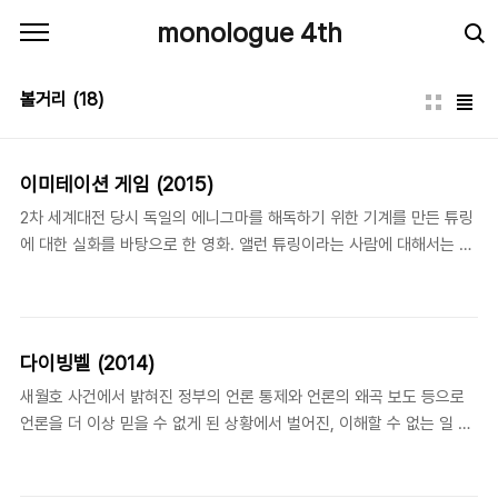
본문 바로가기
monologue 4th
볼거리
(18)
이미테이션 게임 (2015)
2차 세계대전 당시 독일의 에니그마를 해독하기 위한 기계를 만든 튜링
에 대한 실화를 바탕으로 한 영화. 앨런 튜링이라는 사람에 대해서는 현
대 컴퓨터의 기반이 되는 기계를 만들었고, 동성애자였으며, 사과를 먹
고 자살했다는 정도만 알고 있었다. 영화라서 아무래도 각색된 부분이
있겠지만, 컴퓨터를 배울때 빠지지 않고 나오던 중요한 업적을 남긴 사
람의 생애에 대해서 볼 수 있어서 좋았다.영화에서 튜링은 사회성이 무
다이빙벨 (2014)
척 부족한 모습을 보여주는데, 천재라고 불리는 사람들이 천재이기 때
새월호 사건에서 밝혀진 정부의 언론 통제와 언론의 왜곡 보도 등으로
문에 그렇게 행동하는 것인지, 그렇게 행동하다보니 천재로서의 업적을
언론을 더 이상 믿을 수 없게 된 상황에서 벌어진, 이해할 수 없는 일 중
남기는 것인지 의문이 생겼다. 혹시 다른 사람들은 어렵다고 생각한 문
에 하나였던 다이빙벨 투입 사건에 대한 진실을 담은 영화다.자비 부담
제를 남들과 다르게 생각하다보니 우연히 풀게 된 것은 아닐까? 어떤 중
해서까지 다이빙벨을 투입해서 구조에 도움을 주려고 했던 이종인 대표
요한 문제를 해결할 기회를 얻지..