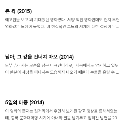
가 철수를 하면서 왜 "실패"라는 말을 하고, 죄송하다는 말을 해야했는
지 도무지 이해가 가지 않는 사람들에게는 답답함을 해소시켜줄 그런
존 윅 (2015)
영화이다. 다만, 또다른 분노와 답답함이 남게되는 부작용이 있을 수 있
예고편을 보고 꽤 기대했던 영화였다. 서양 액션 영화인데도 왠지 무협
지만... 다이빙벨 (2014) The Truth Shall Not Sink with Sewol 8
영화같은 느낌이 들었다. 비 현실적인 그들의 세계에 대한 설정이 무림
감독이상호, 안해룡출연이종인정보다큐멘터리 | 한국 | 77 분 | 2014-
을 떠올리게 했고, 은퇴한 사람이 복수를 위해서 다시 돌아와서 혼자서
10-23
조직을 상대하는 모습에서 은거한 무림의 고수같다는 생각을 했다.2편
을 제작할 예정이라는 말을 어디서 본 것 같은데, 나도 영화 단 한편으로
끝내기에는 설정들이 꽤 재미있다는 생각을 했다. 존 윅 (2015) John
님아, 그 강을 건너지 마오 (2014)
Wick 7.3감독데이빗 레이치, 채드 스타헬스키출연키아누 리브스, 애드
노부부가 사는 모습을 담은 다큐멘터리로,. 제목에서도 암시하고 있듯
리앤 팰리키, 윌렘 데포, 브리짓 모나한, 알피 알렌정보스릴러, 액션 | 미
이 한분이 세상을 떠나시는 모습까지 나오기 때문에 눈물을 흘릴 수 밖
국 | 101 분 | 2015-01-21
에 없는 영화이다. 내용보다도 어떻게 이런 장면들을 찍었는지 궁금한
영화였다. 님아, 그 강을 건너지 마오 (2014) My Love, Dont Cross
That River 8.9감독진모영출연조병만, 강계열정보다큐멘터리 | 한국 |
85 분 | 2014-11-27
5일의 마중 (2014)
이 영화의 존재는 길거리에서 우연히 보게된 광고 영상을 통해서였는
데, 중국 문화대혁명 시기에 아내와 딸을 남겨두고 잡혀간 남편을 20년
만에 만났지만, 아내는 남편을 알아보지 못한다는 설정이 그 이야기를