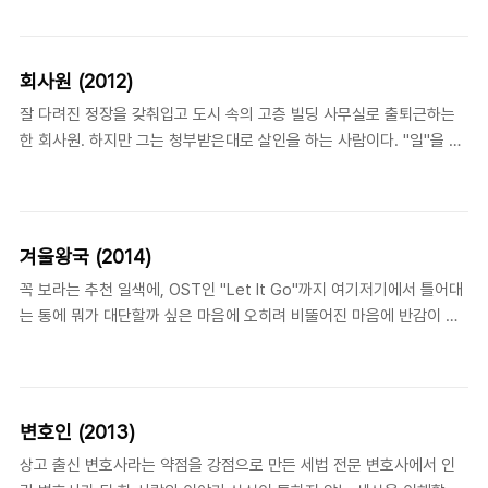
궁금하게 만들었다.아버지없이 자란데다가 범죄자의 딸이라는 것때문
에 좌절을 겪은 딸. 남편과 살아서 만날 수 있는 마지막일지도 모르는 기
회를 망쳐버린 딸을 용서하지 못하고 의절해버린 아내. 20년의 고생을
회사원 (2012)
끝내고 간신히 돌아왔지만, 자신을 아빠라고 부르지 않는 딸과 자신을
잘 다려진 정장을 갖춰입고 도시 속의 고층 빌딩 사무실로 출퇴근하는
알아보지 못하는 병든 아내가 있었고, 집에는 들어갈 수 조차 없었다.자
한 회사원. 하지만 그는 청부받은대로 살인을 하는 사람이다. "일"을 할
신이 밀고했음을 고백한 딸에게 이미 알고 있었다는 말을 통해서 고백
때를 제외하면 거리를 걷는 그의 모습은 전혀 특별할 것 없는 직장인의
하기 전에 아버지가 이미 용서했다는 것을 보여주는 장면과 자신보다는
모습이다.회사원은 사실 직업이 아님에도 그냥 회사 다닌다는 의미로
아내와 딸을 위해서 둘을 화해시키고..
회사원이라는 말을 많이 쓴다. 그 일의 내용이 무엇인지 밝힐 필요도, 알
필요도 없는 참 편리한 단어인 것도 같다. 영화 속에서 이 회사원들은 살
겨울왕국 (2014)
인이라는 "일"을 하고, "해고"당한다는 것은 곧 죽음을 의미한다. 살인,
꼭 보라는 추천 일색에, OST인 "Let It Go"까지 여기저기에서 틀어대
죽음이라는 충격적인 소재를 제하고 보면 현실에서 일하고 해고를 당하
는 통에 뭐가 대단할까 싶은 마음에 오히려 비뚤어진 마음에 반감이 들
기도 하는 회사원들의 이야기도 크게 다르지 않은 것 같다.직장에 다니
어서 그다지 볼 마음은 들지 않았다. 그런데 사람 일이라는게 항상 마음
는 사람들은 아침에 일어나 바쁘게 출근하고, 일하다가 퇴근해서는 과
대로만 되는 것이 아니다보니, 어쩌다가 본의아니게 보게되었는데, 보
중한 업무로 인한..
길 참 잘 했다는 생각이 들었다. 진행되는 이야기도 재미있었지만 이 영
화에서 주제라고 생각하는 "진정한 사랑"이라는 것이 의외의 전개로 표
변호인 (2013)
현되면서 이 주제에 대해서 좀 더 생각을 하게 만들었다. 어떻게 보면
상고 출신 변호사라는 약점을 강점으로 만든 세법 전문 변호사에서 인
"볼 수 있는 만큼만 보이게" 만들어진 영화란 생각도 들었는데, 영화를