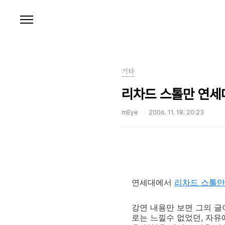
본문 바로가기
기타
리차드 스톨만 연세
mEye
2006. 11. 18. 20:23
연세대에서
리차드 스톨만
강연 내용만 보면 그의 
로는 느낄수 없었던, 자유