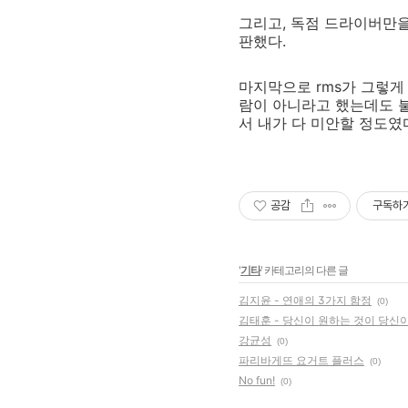
그리고, 독점 드라이버만을
판했다.
마지막으로 rms가 그렇
람이 아니라고 했는데도 불
서 내가 다 미안할 정도였
공감
구독하
'
기타
' 카테고리의 다른 글
김지윤 - 연애의 3가지 함정
(0)
김태훈 - 당신이 원하는 것이 당신이
강균성
(0)
파리바게뜨 요거트 플러스
(0)
No fun!
(0)