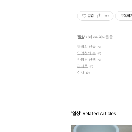
공감
구독하
'
일상
' 카테고리의 다른 글
뜻밖의 선물
(0)
안양천의 봄
(0)
안양천 산책
(0)
평래옥
(0)
이사
(0)
'일상'
Related Articles