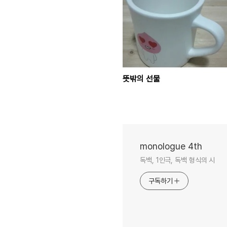
뜻밖의 선물
monologue 4th
독백, 1인극, 독백 형식의 시
구독하기