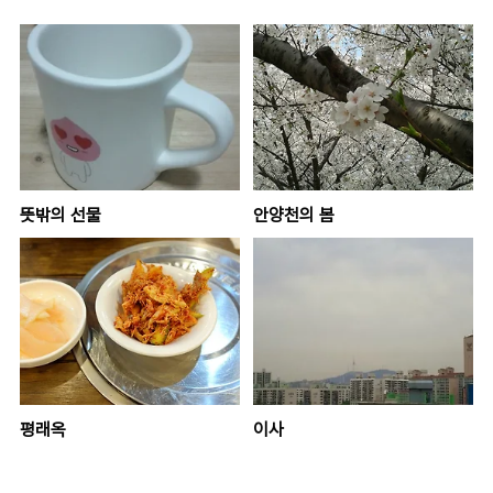
뜻밖의 선물
안양천의 봄
평래옥
이사